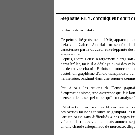
Stéphane REY
, chroniqueur d'art d
Surfaces de méditation
Ce peintre liégeois, né en 1940, apparut pour
Cela à la Galerie Amorial, où se déroula l
caractérisés par la douceur enveloppante des f
et épanouie.
Depuis, Pierre Deuse a largement élargi son c
ocres brûlés, mais il a déployé aussi des vel
ou de cuivre chaud.
Parfois un mince trait
pastel, un graphisme d'encre transparente ou d
hermétique, baignait dans une sérénité comm
Peu à peu, les œuvres de Deuse gagnai
d'expressionnisme, une assurance qui fait bon
d'ensemble de ses peintures qu'à son analyse. T
L'abstraction n'est pas loin. Elle est même tou
ces petites maisons tordues se grimpant les u
l'artiste passe sans difficultés à des pages i
valeurs plastiques viennent puissamment se 
en une chaude arlequinade de morceaux dispa