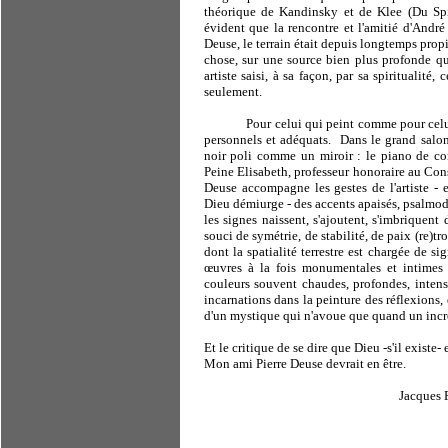
théorique de Kandinsky et de Klee (Du Spir
évident que la rencontre et l'amitié d'André 
Deuse, le terrain était depuis longtemps propi
chose, sur une source bien plus profonde que 
artiste saisi, à sa façon, par sa spiritualité,
seulement.
Pour celui qui peint comme pour celui 
personnels et adéquats.
Dans le grand salo
noir poli comme un miroir : le piano de c
Peine Elisabeth, professeur honoraire au Conse
Deuse accompagne les gestes de l'artiste - en
Dieu démiurge - des accents apaisés, psalmodi
les signes naissent, s'ajoutent, s'imbriquen
souci de symétrie, de stabilité, de paix (re)tr
dont la spatialité terrestre est chargée de si
œuvres à la fois monumentales et intimes
couleurs souvent chaudes, profondes, intens
incarnations dans la peinture des réflexions, 
d'un mystique qui n'avoue que quand un incro
Et le critique de se dire que Dieu -s'il existe- 
Mon ami Pierre Deuse devrait en être.
Jacques P