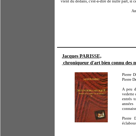
vient du dedans, c'est-à-dire de nulle part, si 
An
Jacques PARISSE,
chroniqueur d'art bien connu des mil
Pierre D
Pierre D
A peu d'
vedette 
entrés t
années 
connaiss
Pierre 
éclabous