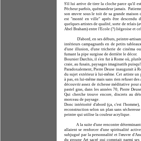
S'il lui arrive de tirer la cloche parce qu'il es
Pécheur parfois, quémandeur jamais.
Patiemm
son œuvre sous le toit de sa grande maison d
est "monté en ville" après être descendu d
quelques artistes de qualité, sorte de relais (
Abel Braham) entre l'Ecole (?) liégeoise et cel
D'abord, en ses débuts, peintre-artisan
intérieurs campagnards en de petits tableau
d'une illusion, d'une tricherie de cinéma o
fumant la pipe surgisse de derrière le décor.
Boursier Darchis, il s'en fut à Rome où, plutô
craie, au fusain, paysages imaginatifs puisqu'i
Paradoxalement, Pierre Deuse inaugurait à Rom
du sujet extérieur à lui-même. Cet artiste un 
à pas, en lui-même mais sans rien refuser des 
découvrir assez de richesse méditative pour 
pastel gras, dans les années 70, Pierre Deus
Qui cherche trouve encore, discrets au dé
morceau de paysage.
Donc intériorité d'abord (ça, c'est l'homme),
reconstruction selon un plan sans sécheresse q
peintre qui utilise la couleur acrylique.
A la suite d'une rencontre déterminant
allaient se renforcer d'une spiritualité acti
subjugué par la personnalité et l'œuvre d'An
du groupe Art sacré qui comptait parmi ses 