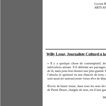
Lucien Ram
ARTS ANTIQUES AUCTIO
Willy Lesur, Journaliste Culturel à 
« Il y a quelque chose de contemplatif, de 
méticuleux artisan. S’il déforme ses paysages 
de là, mais pour leur donner une plus grande f
l’absolu, le spirituel en une élancée de toits,
sont aussi (et surtout) notre vieux rêve de dé
Œuvre de haute tenue, dans tous les sens du 
de Pierre Deuse, chargée de sens, est d’une gr
Willy Lesur, RTBF,