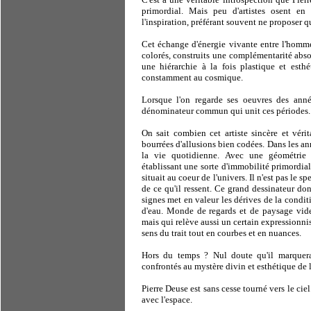
primordial. Mais peu d'artistes osent en
l'inspiration, préférant souvent ne proposer 
Cet échange d'énergie vivante entre l'homme 
colorés, construits une complémentarité absol
une hiérarchie à la fois plastique et esth
constamment au cosmique.
Lorsque l'on regarde ses oeuvres des année
dénominateur commun qui unit ces périodes.
On sait combien cet artiste sincère et vérit
bourrées d'allusions bien codées. Dans les an
la vie quotidienne. Avec une géométrie p
établissant une sorte d'immobilité primordial
situait au coeur de l'univers. Il n'est pas le s
de ce qu'il ressent. Ce grand dessinateur do
signes met en valeur les dérives de la condi
d'eau. Monde de regards et de paysage vides
mais qui relève aussi un certain expressionni
sens du trait tout en courbes et en nuances.
Hors du temps ? Nul doute qu'il marquer
confrontés au mystère divin et esthétique de l
Pierre Deuse est sans cesse tourné vers le cie
avec l'espace.