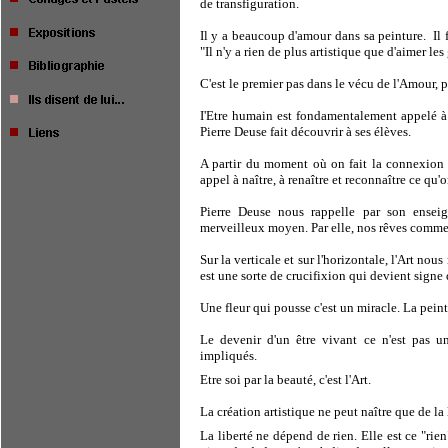
de transfiguration.
Il y a beaucoup d'amour dans sa peinture.
Il
"Il n'y a rien de plus artistique que d'aimer le
C'est le premier pas dans le vécu de l'Amour, 
I'Etre humain est fondamentalement appelé à cr
Pierre Deuse fait découvrir à ses élèves.
A partir du moment où on fait la connexion en
appel à naître, à renaître et reconnaître ce qu'o
Pierre Deuse nous rappelle par son ensei
merveilleux moyen. Par elle, nos rêves commenc
Sur la verticale et sur l'horizontale, l'Art nous
est une sorte de crucifixion qui devient signe 
Une fleur qui pousse c'est un miracle. La peint
Le devenir d'un être vivant ce n'est pas un
impliqués.
Etre soi par la beauté, c'est l'Art.
La création artistique ne peut naître que de la 
La liberté ne dépend de rien. Elle est ce "rien"