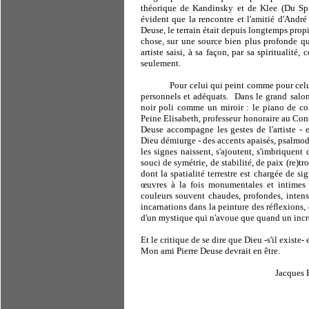
théorique de Kandinsky et de Klee (Du Spir
évident que la rencontre et l'amitié d'André 
Deuse, le terrain était depuis longtemps propi
chose, sur une source bien plus profonde que 
artiste saisi, à sa façon, par sa spiritualité,
seulement.
Pour celui qui peint comme pour celui 
personnels et adéquats.
Dans le grand salo
noir poli comme un miroir : le piano de c
Peine Elisabeth, professeur honoraire au Conse
Deuse accompagne les gestes de l'artiste - en
Dieu démiurge - des accents apaisés, psalmodi
les signes naissent, s'ajoutent, s'imbriquen
souci de symétrie, de stabilité, de paix (re)tr
dont la spatialité terrestre est chargée de si
œuvres à la fois monumentales et intimes
couleurs souvent chaudes, profondes, intens
incarnations dans la peinture des réflexions, 
d'un mystique qui n'avoue que quand un incro
Et le critique de se dire que Dieu -s'il existe- 
Mon ami Pierre Deuse devrait en être.
Jacques P