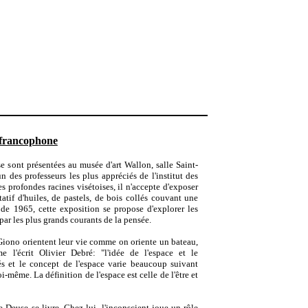
e francophone
e sont présentées au musée d'art Wallon, salle Saint-
un des professeurs les plus appréciés de l'institut des
s profondes racines visétoises, il n'accepte d'exposer
tif d'huiles, de pastels, de bois collés couvant une
 de 1965, cette exposition se propose d'explorer les
 par les plus grands courants de la pensée.
iono orientent leur vie comme on oriente un bateau,
 l'écrit Olivier Debré: "l'idée de l'espace et le
s et le concept de l'espace varie beaucoup suivant
soi-même. La définition de l'espace est celle de l'être et
e Deuse se livre. Chez lui, l'inconscient joue un rôle