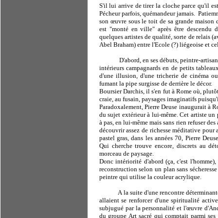
S'il lui arrive de tirer la cloche parce qu'il es
Pécheur parfois, quémandeur jamais.
Patiemm
son œuvre sous le toit de sa grande maison d
est "monté en ville" après être descendu d
quelques artistes de qualité, sorte de relais (
Abel Braham) entre l'Ecole (?) liégeoise et cel
D'abord, en ses débuts, peintre-artisan
intérieurs campagnards en de petits tableau
d'une illusion, d'une tricherie de cinéma o
fumant la pipe surgisse de derrière le décor.
Boursier Darchis, il s'en fut à Rome où, plutô
craie, au fusain, paysages imaginatifs puisqu'i
Paradoxalement, Pierre Deuse inaugurait à Rom
du sujet extérieur à lui-même. Cet artiste un 
à pas, en lui-même mais sans rien refuser des 
découvrir assez de richesse méditative pour 
pastel gras, dans les années 70, Pierre Deus
Qui cherche trouve encore, discrets au dé
morceau de paysage.
Donc intériorité d'abord (ça, c'est l'homme),
reconstruction selon un plan sans sécheresse q
peintre qui utilise la couleur acrylique.
A la suite d'une rencontre déterminant
allaient se renforcer d'une spiritualité acti
subjugué par la personnalité et l'œuvre d'An
du groupe Art sacré qui comptait parmi ses 