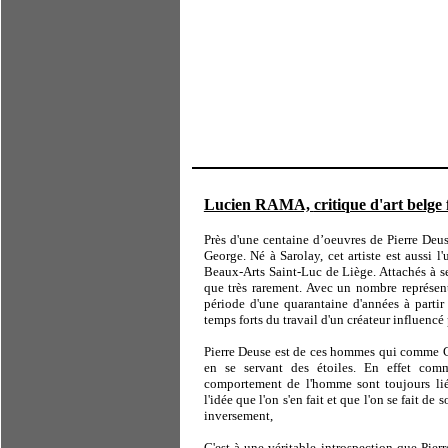
Lucien RAMA,
critique d'art belg
Près d'une centaine d’oeuvres de Pierre Deus
George. Né à Sarolay, cet artiste est aussi l'
Beaux-Arts Saint-Luc de Liège. Attachés à se
que très rarement. Avec un nombre représenta
période d'une quarantaine d'années à partir
temps forts du travail d'un créateur influencé
Pierre Deuse est de ces hommes qui comme G
en se servant des étoiles. En effet comme
comportement de l'homme sont toujours lié
l'idée que l'on s'en fait et que l'on se fait de 
inversement,
C'est à une véritable introspection que Pierr