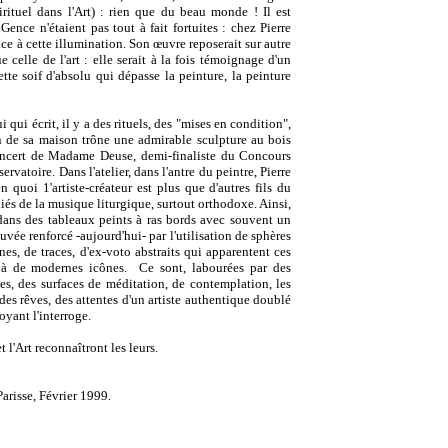
ituel dans l'Art) : rien que du beau monde ! Il est
Gence n'étaient pas tout à fait fortuites : chez
Pierre
ce à cette illumination. Son œuvre reposerait sur autre
celle de l'art : elle serait à la fois témoignage d'un
 cette soif d'absolu qui dépasse la peinture, la peinture
qui écrit, il y a des rituels, des "mises en condition",
n de sa maison trône une admirable sculpture au bois
oncert de Madame Deuse, demi-finaliste du Concours
rvatoire. Dans l'atelier, dans l'antre du peintre, Pierre
 quoi 1'artiste-créateur est plus que d'autres fils du
és de la musique liturgique, surtout orthodoxe. Ainsi,
t dans des tableaux peints à ras bords avec souvent un
ouvée
renforcé -aujourd'hui- par l'utilisation de sphères
gnes, de traces, d'ex-voto abstraits qui apparentent ces
 à de modernes icônes.
Ce sont, labourées par des
es, des surfaces de méditation, de contemplation, les
des rêves, des attentes d'un artiste authentique doublé
yant l'interroge.
et l'Art reconnaîtront les leurs.
arisse
,
Février 1999.