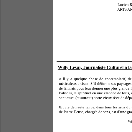
Lucien Ram
ARTS ANTIQUES AUCTIO
Willy Lesur, Journaliste Culturel à 
« Il y a quelque chose de contemplatif, de 
méticuleux artisan. S’il déforme ses paysages 
de là, mais pour leur donner une plus grande f
l’absolu, le spirituel en une élancée de toits,
sont aussi (et surtout) notre vieux rêve de dé
Œuvre de haute tenue, dans tous les sens du 
de Pierre Deuse, chargée de sens, est d’une gr
Willy Lesur, RTBF,