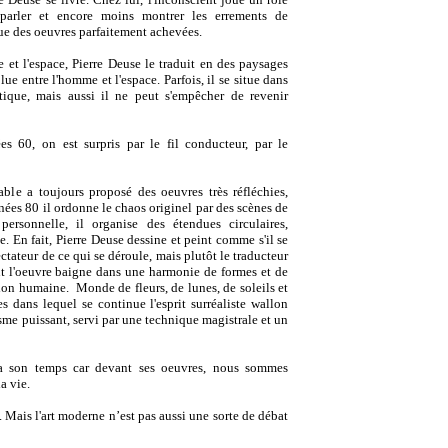
 parler et encore moins montrer les errements de
que des oeuvres parfaitement achevées.
et l'espace, Pierre Deuse le traduit en des paysages
ue entre l'homme et l'espace. Parfois, il se situe dans
étique, mais aussi il ne peut s'empêcher de revenir
s 60, on est surpris par le fil conducteur, par le
able a toujours proposé des oeuvres très réfléchies,
nées 80 il ordonne le chaos originel par des scènes de
ersonnelle, il organise des étendues circulaires,
e. En fait, Pierre Deuse dessine et peint comme s'il se
pectateur de ce qui se déroule, mais plutôt le traducteur
nt l'oeuvre baigne dans une harmonie de formes et
de
tion humaine. Monde de fleurs, de lunes, de soleils et
 dans lequel se continue l'esprit surréaliste wallon
sme puissant, servi par une technique magistrale et un
a son temps car devant ses oeuvres, nous sommes
a vie.
l. Mais l'art moderne n’est pas aussi une sorte de débat