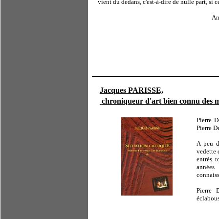
vient du dedans, c'est-à-dire de nulle part, si 
An
Jacques PARISSE,
chroniqueur d'art bien connu des mil
Pierre D
Pierre D
A peu d'
vedette 
entrés t
années 
connaiss
Pierre 
éclabous