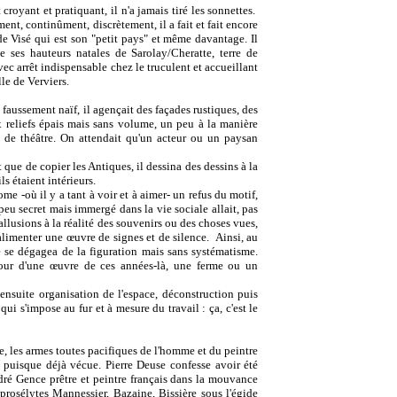
t croyant et pratiquant, il n'a jamais tiré les sonnettes.
ent, continûment, discrètement, il a fait et fait encore
e Visé qui est son "petit pays" et même davantage. Il
e ses hauteurs natales de Sarolay/Cheratte, terre de
avec arrêt indispensable chez le truculent et accueillant
le de Verviers.
 faussement naïf, il agençait des façades rustiques, des
x reliefs épais mais sans volume, un peu à la manière
u de théâtre. On attendait qu'un acteur ou un paysan
t que de copier les Antiques, il dessina des dessins à la
ls étaient intérieurs.
e -où il y a tant à voir et à aimer- un refus du motif,
peu secret mais immergé dans la vie sociale allait, pas
allusions à la réalité des souvenirs ou des choses vues,
alimenter une œuvre de signes et de silence.
Ainsi, au
e se dégagea de la figuration mais sans systématisme.
tour d'une œuvre de ces années-là, une ferme ou un
 ensuite organisation de l'espace, déconstruction puis
ui s'impose au fur et à mesure du travail : ça, c'est le
e, les armes toutes pacifiques de l'homme et du peintre
ve puisque déjà vécue. Pierre Deuse confesse avoir été
dré Gence prêtre et peintre français dans la mouvance
prosélytes Mannessier, Bazaine, Bissière sous l'égide