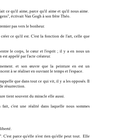
 fait ce qu'il aime, parce qu'il aime et qu'il nous aime.
s gens", écrivait Van Gogh à son frère Théo.
premier pas vers le bonheur.
éer ce qu'il est. C'est la fonction de l'art, celle que
tre le corps, le cœur et l'esprit ; il y a en nous un
n est appelé par l'acte créateur.
gnement. et son œuvre que la peinture en est un
ent à se réaliser en ouvrant le temps et l'espace.
 rappelle que dans tout ce qui vit, il y a les opposés. Il
de résurrection.
ure tient souvent du miracle elle aussi.
 fait, c'est une réalité dans laquelle nous sommes
liberté.
. C'est parce qu'elle n'est rien qu'elle peut tout.
Elle