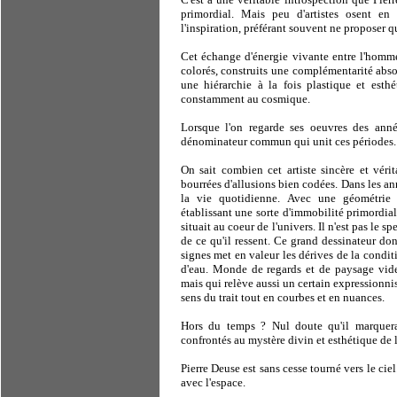
primordial. Mais peu d'artistes osent en
l'inspiration, préférant souvent ne proposer 
Cet échange d'énergie vivante entre l'homme 
colorés, construits une complémentarité absol
une hiérarchie à la fois plastique et esth
constamment au cosmique.
Lorsque l'on regarde ses oeuvres des année
dénominateur commun qui unit ces périodes.
On sait combien cet artiste sincère et vérit
bourrées d'allusions bien codées. Dans les an
la vie quotidienne. Avec une géométrie p
établissant une sorte d'immobilité primordial
situait au coeur de l'univers. Il n'est pas le s
de ce qu'il ressent. Ce grand dessinateur do
signes met en valeur les dérives de la condi
d'eau. Monde de regards et de paysage vides
mais qui relève aussi un certain expressionni
sens du trait tout en courbes et en nuances.
Hors du temps ? Nul doute qu'il marquer
confrontés au mystère divin et esthétique de l
Pierre Deuse est sans cesse tourné vers le cie
avec l'espace.