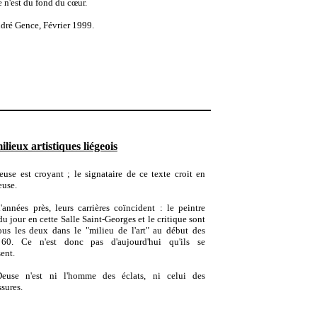
ce n'est du fond du cœur.
dré Gence
,
Février 1999.
ieux artistiques liégeois
euse est croyant ; le signataire de ce texte croit en
euse.
années près, leurs carrières coïncident : le peintre
du jour en cette Salle Saint-Georges et le critique sont
ous les deux dans le "milieu de l'art" au début des
60.
Ce n'est donc pas d'aujourd'hui qu'ils se
ent.
Deuse n'est ni l'homme des éclats, ni celui des
sures.