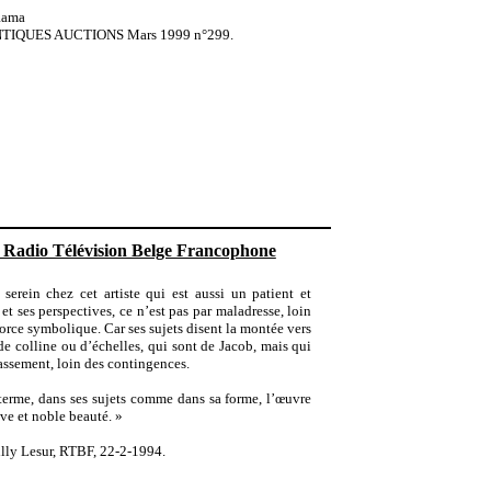
a
NS Mars 1999 n°299.
la Radio Télévision Belge Francophone
serein chez cet artiste qui est aussi un patient et
et ses perspectives, ce n’est pas par maladresse, loin
orce symbolique. Car ses sujets disent la montée vers
 de colline ou d’échelles, qui sont de Jacob, mais qui
passement, loin des contingences.
terme, dans ses sujets comme dans sa forme, l’œuvre
ave et noble beauté. »
 22-2-1994.